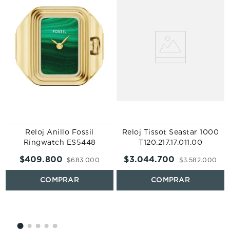
Reloj Anillo Fossil
Reloj Tissot Seastar 1000
Ringwatch ES5448
T120.217.17.011.00
$
409
.
800
$
3
.
044
.
700
$
683
.
000
$
3
.
582
.
000