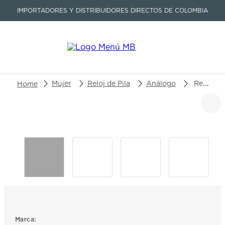
IMPORTADORES Y DISTRIBUIDORES DIRECTOS DE COLOMBIA
Buscar un producto o artículo
Mujer
Reloj de Pila
Análogo
Reloj Tissot Seastar 1000 T120.217.17.011.00
TÉRMINOS MÁS BUSCADOS
1
.
seastar
2
.
aviation
3
.
tissot
4
.
integral
5
.
longines
6
.
prc
Marca: