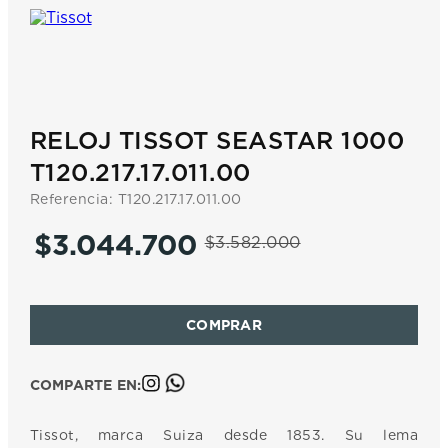
7
.
prx
8
.
mido
9
.
hamilton
10
.
casio
RELOJ TISSOT SEASTAR 1000
T120.217.17.011.00
Referencia
:
T120.217.17.011.00
$
3
.
044
.
700
$
3
.
582
.
000
COMPARTE EN:
Tissot, marca Suiza desde 1853. Su lema