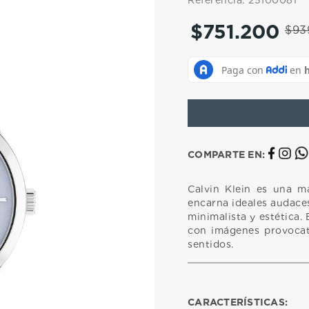
Referencia
:
25100081
10
.
casio
$
751
.
200
$
93
COMPARTE EN:
Calvin Klein es una ma
encarna ideales audaces
minimalista y estética.
con imágenes provocat
sentidos.
CARACTERÍSTICAS: