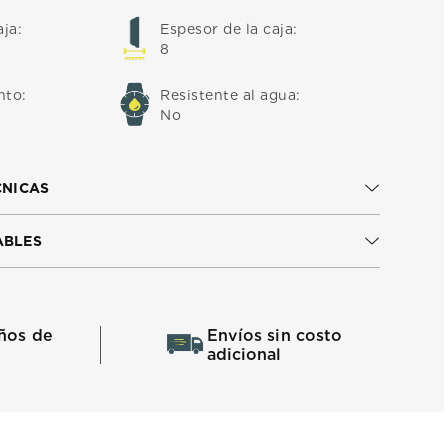
aja
:
Espesor de la caja
:
8
nto
:
Resistente al agua
:
No
CNICAS
ABLES
ños de
Envíos sin costo
adicional