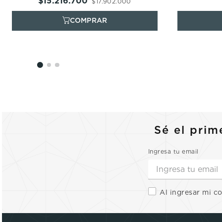
$
15
.
216
.
700
$
17
.
902
.
000
Sé el prim
Ingresa tu email
Al ingresar mi c