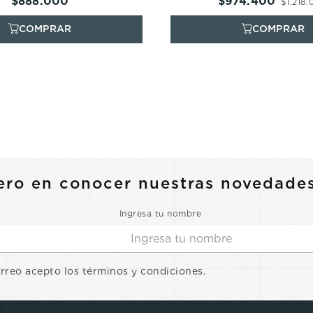
$
888
.
000
$
974
.
400
$
1
.
218
.
ero en conocer nuestras novedade
Ingresa tu nombre
orreo acepto los términos y condiciones.