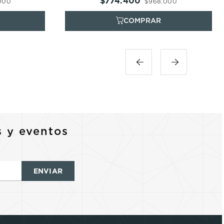
$
774
.
400
000
$
968
.
000
s y eventos
ENVIAR