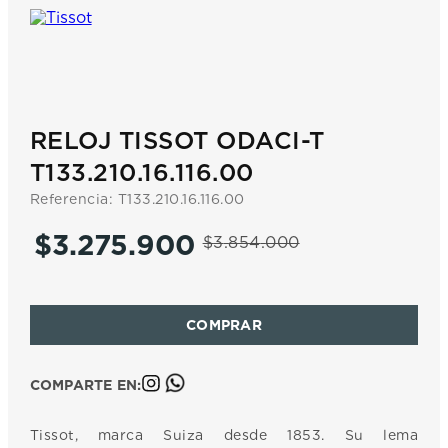
7
.
prx
8
.
mido
9
.
hamilton
10
.
casio
RELOJ TISSOT ODACI-T
T133.210.16.116.00
Referencia
:
T133.210.16.116.00
$
3
.
275
.
900
$
3
.
854
.
000
COMPARTE EN:
Tissot, marca Suiza desde 1853. Su lema