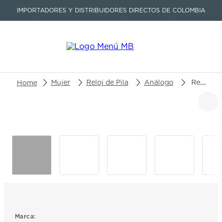
IMPORTADORES Y DISTRIBUIDORES DIRECTOS DE COLOMBIA
Buscar un producto o artículo
Mujer
Reloj de Pila
Análogo
Reloj Tissot Odaci-T T133.210.16.116.00
TÉRMINOS MÁS BUSCADOS
1
.
seastar
2
.
aviation
3
.
tissot
4
.
integral
5
.
longines
6
.
prc
Marca: