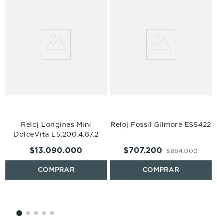
Reloj Longines Mini
Reloj Fossil Gilmore ES5422
DolceVita L5.200.4.87.2
$
13
.
090
.
000
$
707
.
200
$
884
.
000