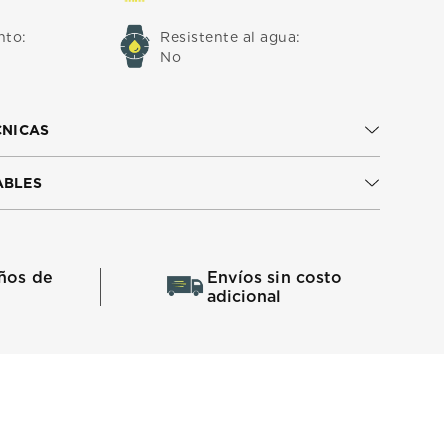
nto
:
Resistente al agua
:
No
CNICAS
ABLES
ños de
Envíos sin costo
adicional