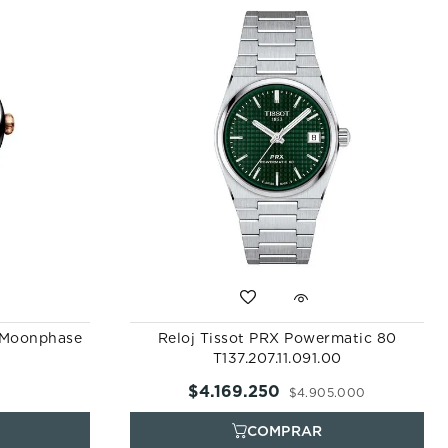
a Moonphase
Reloj Tissot PRX Powermatic 80
T137.207.11.091.00
$
4
.
169
.
250
$
4
.
905
.
000