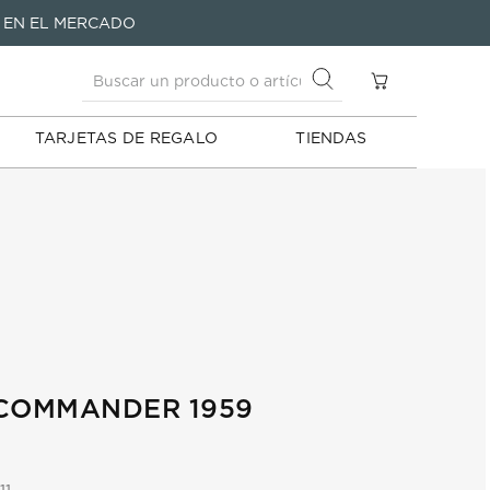
Buscar un producto o artículo
A EN EL MERCADO
S
Buscar un producto o artículo
TARJETAS DE REGALO
TIENDAS
 COMMANDER 1959