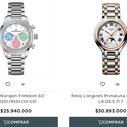
 Norqain Freedom 60
Reloj Longines Primalun
201.19S01.C01.S01
L8.126.5.71.7
$
25
.
940
.
000
$
30
.
893
.
000