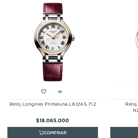
Reloj Longines Primaluna L8.124.5.71.2
Reloj
N2
$
18
.
065
.
000