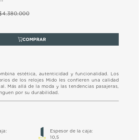
11
$
4
.
380
.
000
ombina estética, autenticidad y funcionalidad. Los
rios de los relojes Mido les confieren una calidad
l. Más allá de la moda y las tendencias pasajeras,
inguen por su durabilidad.
aja
:
Espesor de la caja
:
10,5