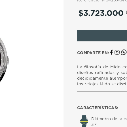
Referencia
:
M8429.4.N7.
10
.
casio
$
3
.
723
.
000
COMPARTE EN:
La filosofía de Mido c
diseños refinados y sob
decididamente atempora
los relojes Mido se dist
CARACTERÍSTICAS:
Diámetro de la c
37