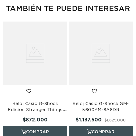
TAMBIÉN TE PUEDE INTERESAR
-
Reloj Casio G-Shock
Reloj Casio G-Shock GM-
Edicion Stranger Things
5600YM-8A8DR
DW-5600STT-1DR
$
872
.
000
$
1
.
137
.
500
$
1
.
625
.
000