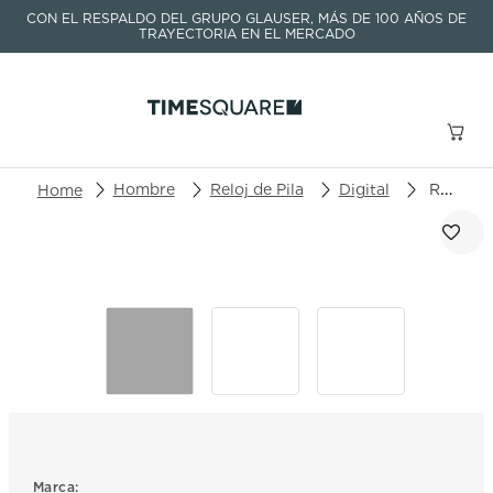
CON EL RESPALDO DEL GRUPO GLAUSER, MÁS DE 100 AÑOS DE
TRAYECTORIA EN EL MERCADO
Buscar un producto o artículo
Hombre
Reloj de Pila
Digital
Reloj Casio G-Shock DW-5600RS-8DR
TÉRMINOS MÁS BUSCADOS
1
.
seastar
2
.
aviation
3
.
integral
4
.
tissot
5
.
longines
6
.
prc
Marca: