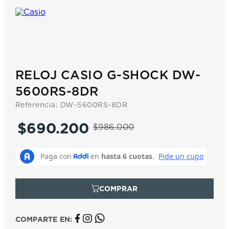
7
.
prx
8
.
hamilton
9
.
mido
10
.
casio
RELOJ CASIO G-SHOCK DW-
5600RS-8DR
Referencia
:
DW-5600RS-8DR
$
690
.
200
$
986
.
000
COMPARTE EN: