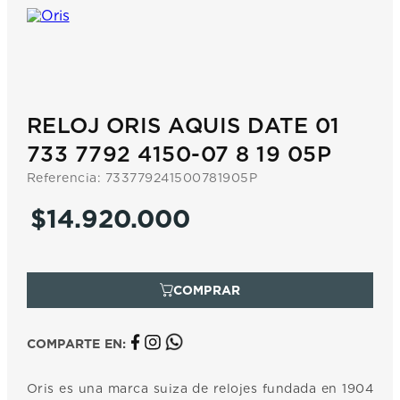
7
.
prc
8
.
hamilton
9
.
mido
10
.
casio
RELOJ ORIS AQUIS DATE 01
733 7792 4150-07 8 19 05P
Referencia
:
733779241500781905P
$
14
.
920
.
000
COMPARTE EN:
Oris es una marca suiza de relojes fundada en 1904