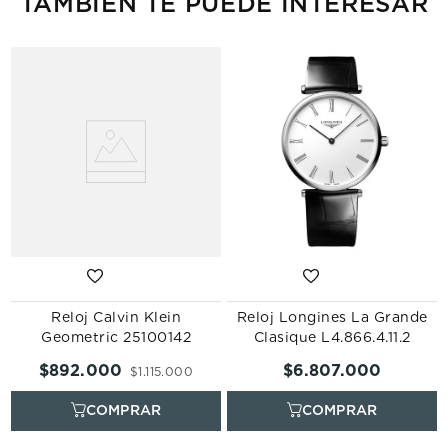
TAMBIÉN TE PUEDE INTERESAR
Reloj Calvin Klein
Reloj Longines La Grande
Geometric 25100142
Clasique L4.866.4.11.2
$
892
.
000
$
6
.
807
.
000
$
1
.
115
.
000