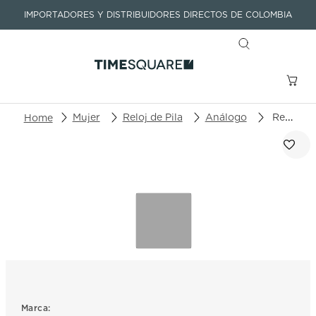
IMPORTADORES Y DISTRIBUIDORES DIRECTOS DE COLOMBIA
Buscar un producto o artículo
Mujer
Reloj de Pila
Análogo
Reloj Oris Aquis Date 01 733 7792 4150-07 8 19 05P
TÉRMINOS MÁS BUSCADOS
1
.
seastar
2
.
aviation
3
.
tissot
4
.
integral
5
.
longines
6
.
prx
Marca: