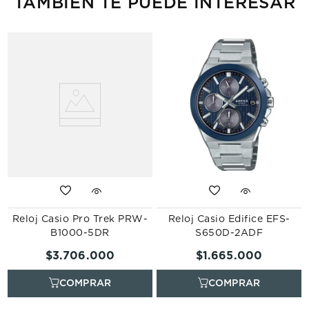
TAMBIÉN TE PUEDE INTERESAR
Reloj Casio Pro Trek PRW-
Reloj Casio Edifice EFS-
B1000-5DR
S650D-2ADF
$
3
.
706
.
000
$
1
.
665
.
000