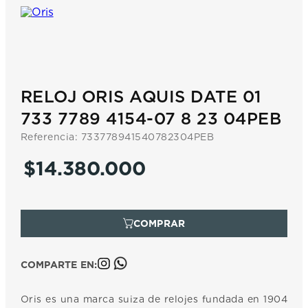
7
.
prc
8
.
hamilton
9
.
mido
10
.
casio
RELOJ ORIS AQUIS DATE 01
733 7789 4154-07 8 23 04PEB
Referencia
:
733778941540782304PEB
$
14
.
380
.
000
COMPARTE EN:
Oris es una marca suiza de relojes fundada en 1904