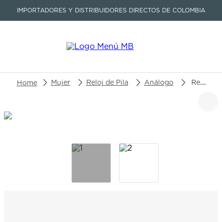
IMPORTADORES Y DISTRIBUIDORES DIRECTOS DE COLOMBIA
Buscar un producto o artículo
Mujer
Reloj de Pila
Análogo
Reloj Edox CO-1 Chronolady 10255-3CA-BUIDN
TÉRMINOS MÁS BUSCADOS
1
.
seastar
2
.
aviation
3
.
tissot
4
.
integral
5
.
longines
6
.
prx