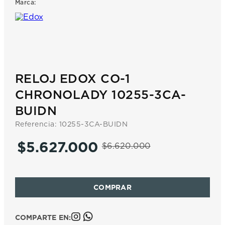
Marca:
7
.
prc
8
.
hamilton
9
.
mido
10
.
casio
RELOJ EDOX CO-1
CHRONOLADY 10255-3CA-
BUIDN
Referencia
:
10255-3CA-BUIDN
$
5
.
627
.
000
$
6
.
620
.
000
COMPARTE EN: