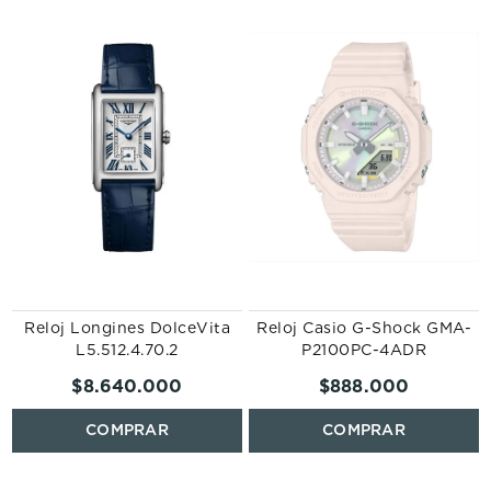
r
Reloj Longines DolceVita
Reloj Casio G-Shock GMA-
L5.512.4.70.2
P2100PC-4ADR
$
8
.
640
.
000
$
888
.
000