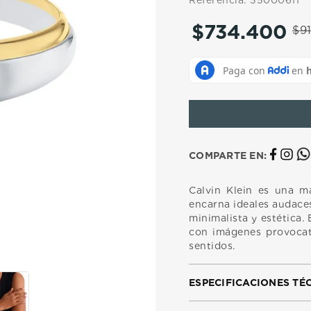
Referencia
:
35000611
10
.
casio
$
734
.
400
$
9
COMPARTE EN:
Calvin Klein es una ma
encarna ideales audaces
minimalista y estética.
con imágenes provocat
sentidos.
ESPECIFICACIONES TÉ