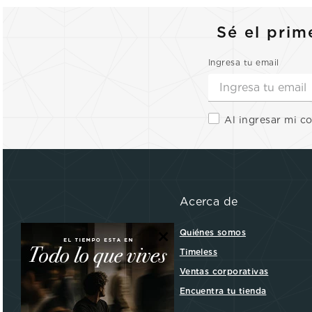
Sé el prim
Ingresa tu email
Al ingresar mi c
Acerca de
×
Quiénes somos
Timeless
Ventas corporativas
Encuentra tu tienda