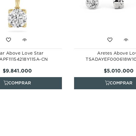
lar Above Love Star
Aretes Above Lo
APF11154218Y115A-CN
TSADAYEF000618W1
$
9
.
841
.
000
$
5
.
010
.
000