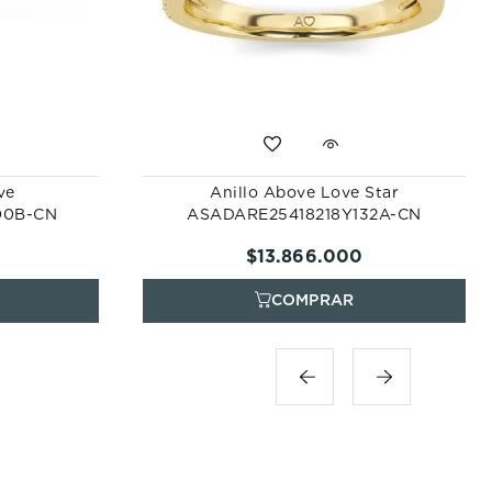
ve
Anillo Above Love Star
00B-CN
ASADARE25418218Y132A-CN
$
13
.
866
.
000