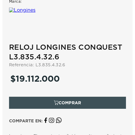
Marca:
7
.
prx
8
.
hamilton
9
.
mido
10
.
casio
RELOJ LONGINES CONQUEST
L3.835.4.32.6
Referencia
:
L3.835.4.32.6
$
19
.
112
.
000
COMPARTE EN: