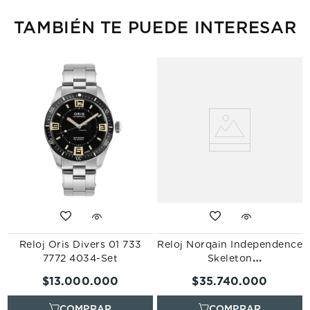
TAMBIÉN TE PUEDE INTERESAR
Reloj Oris Divers 01 733
Reloj Norqain Independence
7772 4034-Set
Skeleton
N3200.40S01.O01.R01
$
13
.
000
.
000
$
35
.
740
.
000