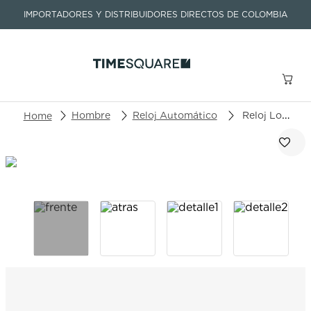
IMPORTADORES Y DISTRIBUIDORES DIRECTOS DE COLOMBIA
Buscar un producto o artículo
Hombre
Reloj Automático
Reloj Longines Conquest L3.835.4.32.6
TÉRMINOS MÁS BUSCADOS
1
.
seastar
2
.
aviation
3
.
integral
4
.
tissot
5
.
longines
6
.
prc