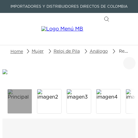
IMPORTADORES Y DISTRIBUIDORES DIRECTOS DE COLOMBIA
Buscar un producto o artículo
Mujer
Reloj de Pila
Análogo
Reloj Victorinox Alliance XS 241879
TÉRMINOS MÁS BUSCADOS
1
.
seastar
2
.
aviation
3
.
tissot
4
.
integral
5
.
longines
6
.
prx