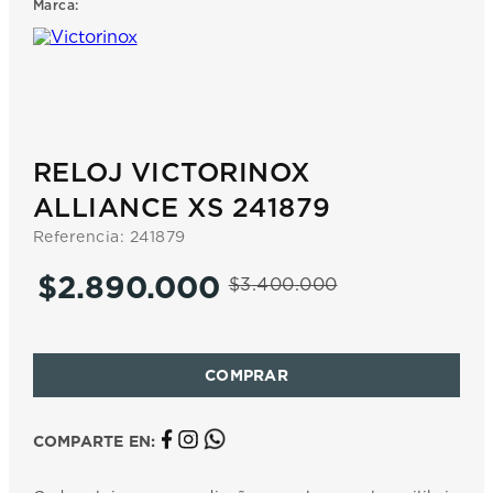
Marca:
7
.
prc
8
.
hamilton
9
.
mido
10
.
casio
RELOJ VICTORINOX
ALLIANCE XS 241879
Referencia
:
241879
$
2
.
890
.
000
$
3
.
400
.
000
COMPARTE EN: